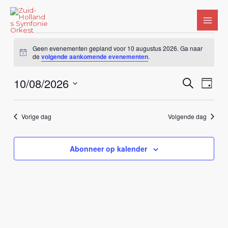
Ga
naar
de
Evenementen
inhoud
Geen evenementen gepland voor 10 augustus 2026. Ga naar
in
Bericht
de
volgende aankomende evenementen
.
10
augustus
10/08/2026
Evenemente
Zoeken
Even
Dag
2026
Zoeken
weerg
Selecteer
en
naviga
een
Vorige dag
Volgende dag
weergeven
datum.
navigatie
Abonneer op kalender