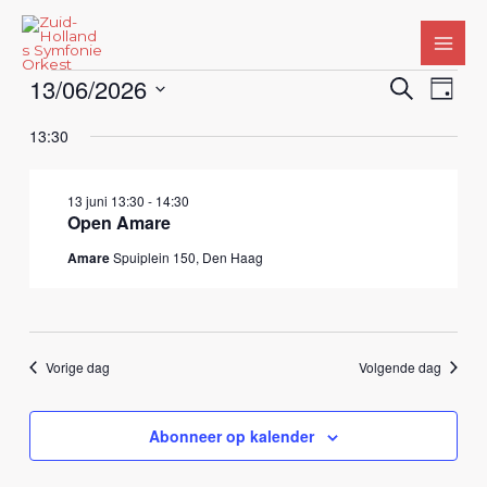
Ga
naar
de
13/06/2026
Evenementen
Evenemente
Zoeken
Even
inhoud
Dag
in
Zoeken
weerg
Selecteer
13:30
13
en
naviga
een
juni
weergeven
datum.
2026
navigatie
13 juni 13:30
-
14:30
Open Amare
Amare
Spuiplein 150, Den Haag
Vorige dag
Volgende dag
Abonneer op kalender