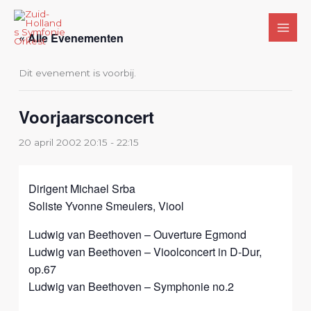
Ga
naar
« Alle Evenementen
de
inhoud
Dit evenement is voorbij.
Voorjaarsconcert
20 april 2002 20:15
-
22:15
Dirigent Michael Srba
Soliste Yvonne Smeulers, Viool
Ludwig van Beethoven – Ouverture Egmond
Ludwig van Beethoven – Vioolconcert in D-Dur,
op.67
Ludwig van Beethoven – Symphonie no.2