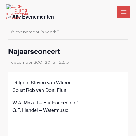
Ga
naar
« Alle Evenementen
de
inhoud
Dit evenement is voorbij.
Najaarsconcert
1 december 2001 20:15
-
22:15
Dirigent Steven van Wieren
Solist Rob van Dort, Fluit
W.A. Mozart – Fluitconcert no.1
G.F. Händel – Watermusic