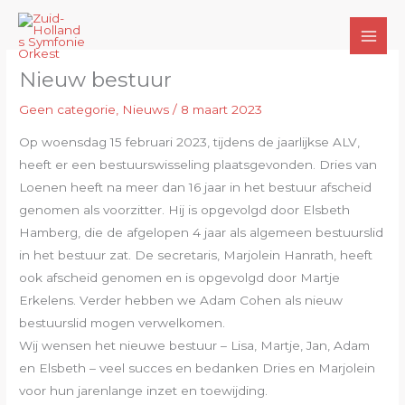
Ga
naar
de
Nieuw bestuur
inhoud
Geen categorie
,
Nieuws
/
8 maart 2023
Op woensdag 15 februari 2023, tijdens de jaarlijkse ALV,
heeft er een bestuurswisseling plaatsgevonden. Dries van
Loenen heeft na meer dan 16 jaar in het bestuur afscheid
genomen als voorzitter. Hij is opgevolgd door Elsbeth
Hamberg, die de afgelopen 4 jaar als algemeen bestuurslid
in het bestuur zat. De secretaris, Marjolein Hanrath, heeft
ook afscheid genomen en is opgevolgd door Martje
Erkelens. Verder hebben we Adam Cohen als nieuw
bestuurslid mogen verwelkomen.
Wij wensen het nieuwe bestuur – Lisa, Martje, Jan, Adam
en Elsbeth – veel succes en bedanken Dries en Marjolein
voor hun jarenlange inzet en toewijding.