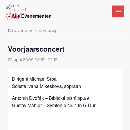
Ga
naar
« Alle Evenementen
de
inhoud
Dit evenement is voorbij.
Voorjaarsconcert
22 april 2006 20:15
-
22:15
Dirigent Michael Srba
Soliste Ivana Mikesková, sopraan
Antonín Dvořák – Biblické písnì op.99
Gustav Mahler – Symfonie Nr. 4 in G-Dur