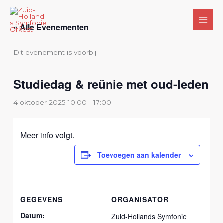
Ga
naar
« Alle Evenementen
de
inhoud
Dit evenement is voorbij.
Studiedag & reünie met oud-leden
4 oktober 2025 10:00
-
17:00
Meer info volgt.
Toevoegen aan kalender
GEGEVENS
ORGANISATOR
Datum:
Zuid-Hollands Symfonie