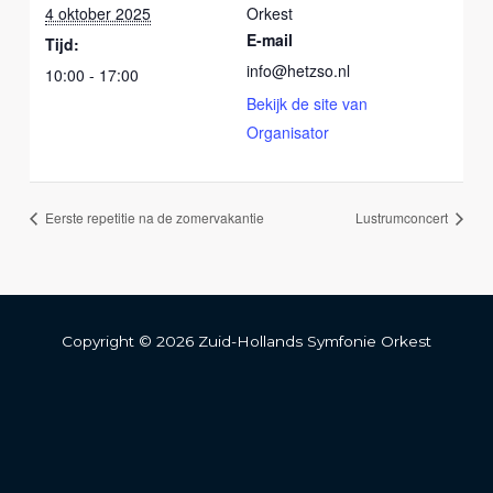
4 oktober 2025
Orkest
E-mail
Tijd:
info@hetzso.nl
10:00 - 17:00
Bekijk de site van
Organisator
Eerste repetitie na de zomervakantie
Lustrumconcert
Copyright © 2026 Zuid-Hollands Symfonie Orkest