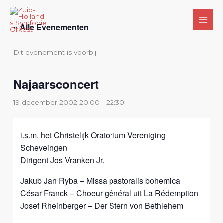
Ga
naar
« Alle Evenementen
de
inhoud
Dit evenement is voorbij.
Najaarsconcert
19 december 2002 20:00
-
22:30
i.s.m. het Christelijk Oratorium Vereniging
Scheveingen
Dirigent Jos Vranken Jr.
Jakub Jan Ryba – Missa pastoralis bohemica
César Franck – Choeur général uit La Rédemption
Josef Rheinberger – Der Stern von Bethlehem