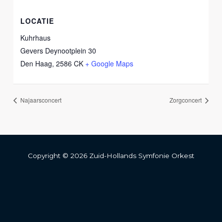
LOCATIE
Kuhrhaus
Gevers Deynootplein 30
Den Haag
,
2586 CK
+ Google Maps
Najaarsconcert
Zorgconcert
Copyright © 2026 Zuid-Hollands Symfonie Orkest