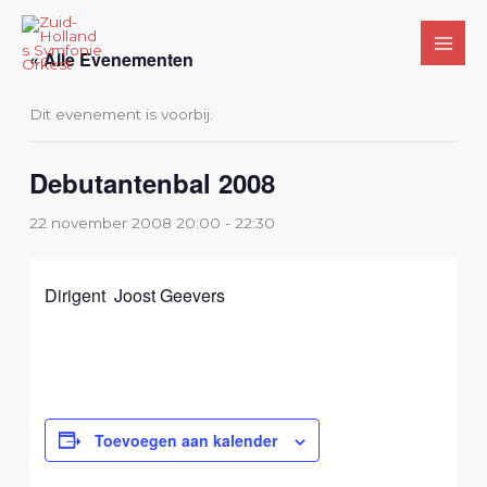
Ga
naar
« Alle Evenementen
de
inhoud
Dit evenement is voorbij.
Debutantenbal 2008
22 november 2008 20:00
-
22:30
Dirigent Joost Geevers
Toevoegen aan kalender