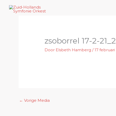
Ga
naar
de
inhoud
zsoborrel 17-2-21_2
Door
Elsbeth Hamberg
/
17 februari
←
Vorige Media