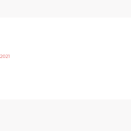
Welkom
Over ons
P
 2021